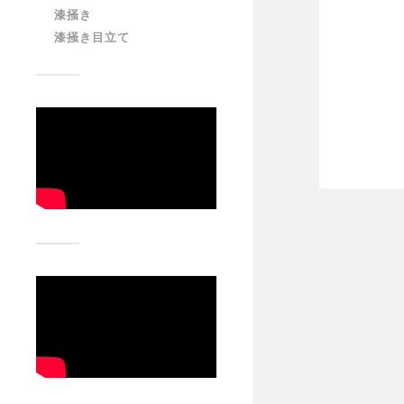
漆掻き
漆掻き目立て