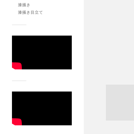
漆掻き
漆掻き目立て