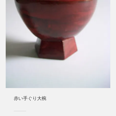
赤い手ぐり大椀