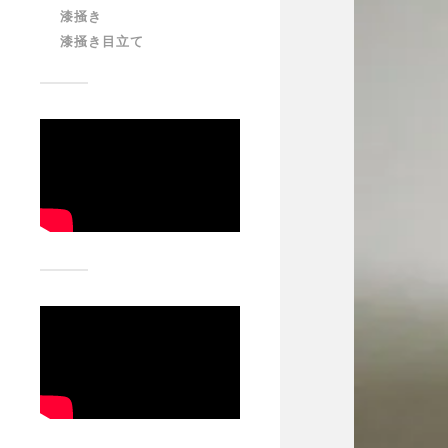
漆掻き
漆掻き目立て