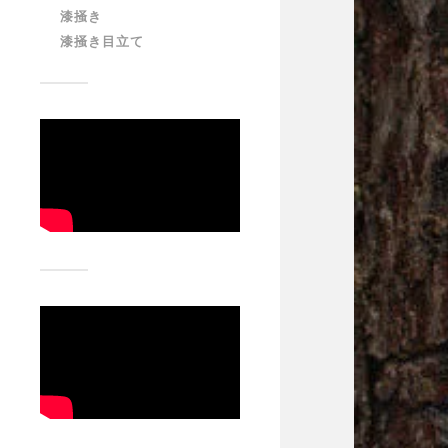
漆掻き
漆掻き目立て