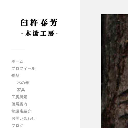
ホーム
プロフィール
作品
木の器
家具
工房風景
個展案内
常設店紹介
お問い合わせ
ブログ