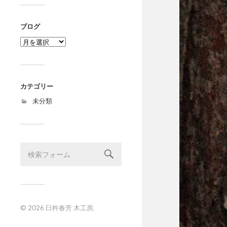
ブログ
ブ
ロ
グ
カテゴリー
未分類
© 2026
臼杵春芳 木工房
.