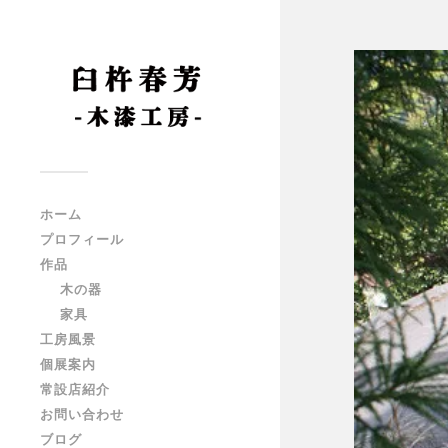
ホーム
プロフィール
作品
木の器
家具
工房風景
個展案内
常設店紹介
お問い合わせ
ブログ