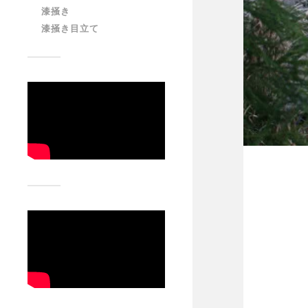
漆掻き
漆掻き目立て