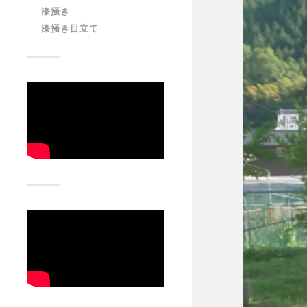
漆掻き
漆掻き目立て