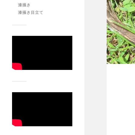
漆掻き
漆掻き目立て