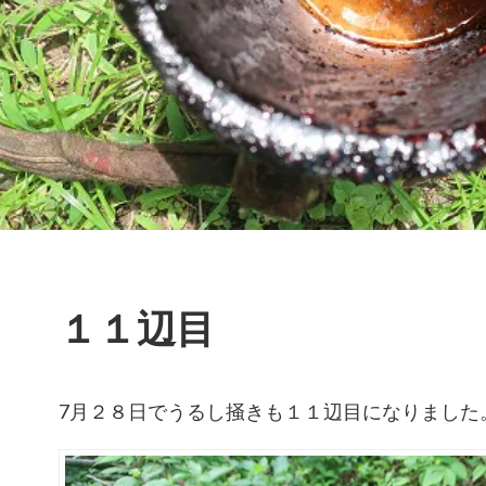
１１辺目
7月２８日でうるし掻きも１１辺目になりました