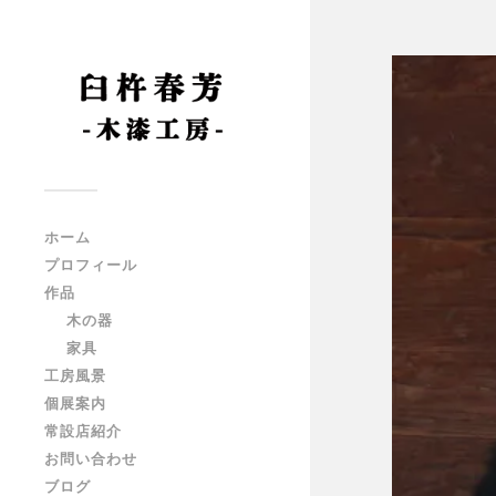
ホーム
プロフィール
作品
木の器
家具
工房風景
個展案内
常設店紹介
お問い合わせ
ブログ