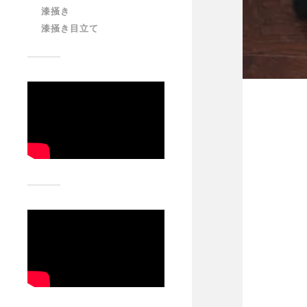
漆掻き
漆掻き目立て