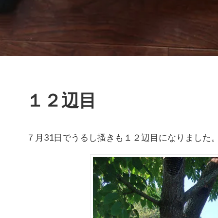
１２辺目
７月31日でうるし搔きも１２辺目になりました