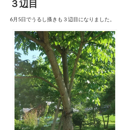
３辺目
6月5日でうるし搔きも３辺目になりました。