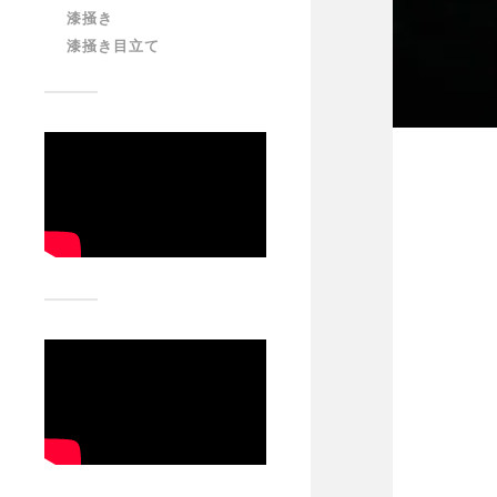
漆掻き
漆掻き目立て