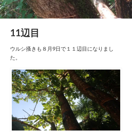
11辺目
ウルシ搔きも８月9日で１１辺目になりまし
た。