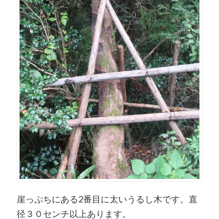
崖っぷちにある2番目に太いうるし木です。直
径３０センチ以上あります。