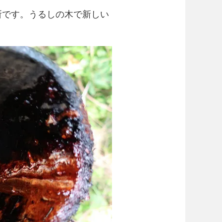
所です。うるしの木で新しい