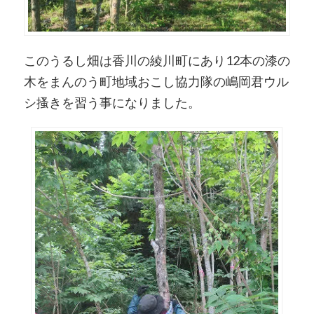
このうるし畑は香川の綾川町にあり12本の漆の
木をまんのう町地域おこし協力隊の嶋岡君ウル
シ搔きを習う事になりました。