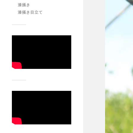
漆掻き
漆掻き目立て