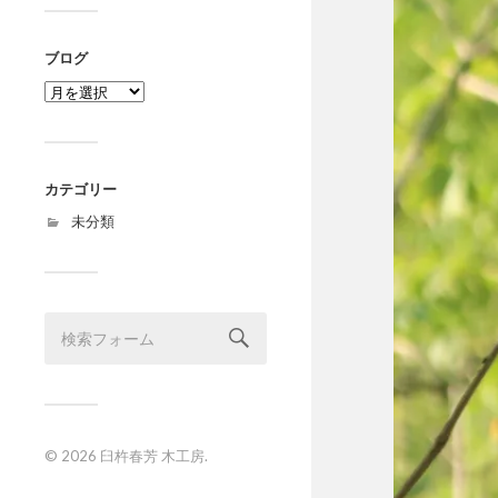
ブログ
ブ
ロ
グ
カテゴリー
未分類
© 2026
臼杵春芳 木工房
.