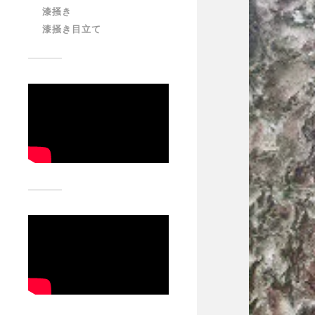
漆掻き
漆掻き目立て