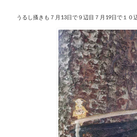
うるし搔きも７月13日で９辺目７月19日で１０