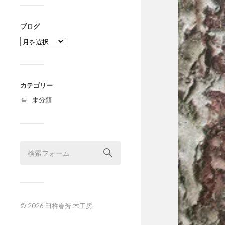
ブログ
ブ
ロ
グ
カテゴリー
未分類
© 2026
臼杵春芳 木工房
.