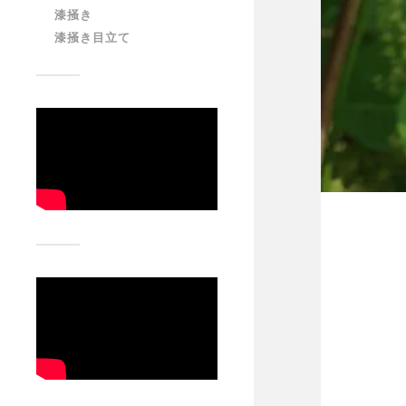
漆掻き
漆掻き目立て